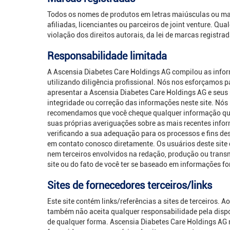
Todos os nomes de produtos em letras maiúsculas ou mar
afiliadas, licenciantes ou parceiros de joint venture. Q
violação dos direitos autorais, da lei de marcas registra
Responsabilidade limitada
A Ascensia Diabetes Care Holdings AG compilou as inform
utilizando diligência profissional. Nós nos esforçamos 
apresentar a Ascensia Diabetes Care Holdings AG e seus 
integridade ou correção das informações neste site. Nó
recomendamos que você cheque qualquer informação que ob
suas próprias averiguações sobre as mais recentes infor
verificando a sua adequação para os processos e fins de
em contato conosco diretamente. Os usuários deste site
nem terceiros envolvidos na redação, produção ou transm
site ou do fato de você ter se baseado em informações 
Sites de fornecedores terceiros/links
Este site contém links/referências a sites de terceiros.
também não aceita qualquer responsabilidade pela dispon
de qualquer forma. Ascensia Diabetes Care Holdings AG n