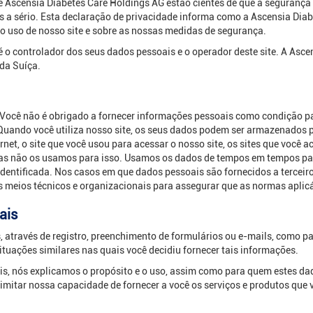
e Ascensia Diabetes Care Holdings AG estão cientes de que a segurança 
a sério. Esta declaração de privacidade informa como a Ascensia Diabe
ao uso de nosso site e sobre as nossas medidas de segurança.
 o controlador dos seus dados pessoais e o operador deste site. A Asce
da Suíça.
Você não é obrigado a fornecer informações pessoais como condição para
 Quando você utiliza nosso site, os seus dados podem ser armazenados p
net, o site que você usou para acessar o nosso site, os sites que você ac
mas não os usamos para isso. Usamos os dados de tempos em tempos pa
dentificada. Nos casos em que dados pessoais são fornecidos a terceiros
os meios técnicos e organizacionais para assegurar que as normas apli
ais
através de registro, preenchimento de formulários ou e-mails, como pa
ituações similares nas quais você decidiu fornecer tais informações.
s, nós explicamos o propósito e o uso, assim como para quem estes dad
mitar nossa capacidade de fornecer a você os serviços e produtos que v