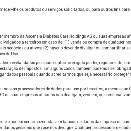
necer-lhe os produtos ou serviços solicitados, ou para outros fins par
 membro da Ascensia Diabetes Care Holdings AG ou suas empresas afili
ivulgados a terceiros em caso de: (1) venda ou compra de qualquer neg
is negócios ou ativos; (2) haver o dever de divulgar ou compartilhar s
ões de Uso.
dem revelar dados pessoais conforme exigido por lei, regulamento, ordem
 declaração de impostos. Em alguns casos, também podemos ser obrigado
r dados pessoais quando acreditarmos que seja necessário proteger no
or nossos processadores de dados para uso por terceiros, a menos que
 AG ou suas empresas afiliadas não divulgam, vendem, ou comercializam
role e podem ser armazenadas em bancos de dados da empresa ou com 
uer dados pessoais que você nos divulgue.Qualquer processador de dados