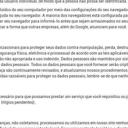
 usuário individual, de modo que a pessoa não possa ser identificada.
luídos do seu computador por meio das configurações do seu navegador.
juda no seu navegador. A maioria dos navegadores está configurada pa
tar seu navegador para informá-lo antes que sejam armazenados no se
ciar a forma que outras empresas, além do Google, anunciam para você.
zacionais para proteger seus dados contra manipulação, perda, destru
egurança física, eletrônica e processual de acordo com as leis aplicáve
ção não apropriada e uso indevido. Dados pessoais são mantidos por si
dados pessoais. Todos os dados pessoais que você fornecer serão cripto
ança são continuamente revisados, e atualizamos nossos procedimento
s razoáveis para proteger os dados pessoais, lembre-se de que nenhu
ssário para que possamos prestar um serviço que você requisitou ou p
 litígios pendentes).
rianças, não coletamos, processamos ou utilizamos em nosso site nen