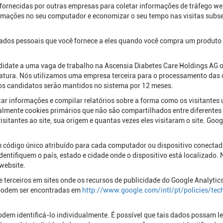
fornecidas por outras empresas para coletar informações de tráfego web
rmações no seu computador e economizar o seu tempo nas visitas subs
dos pessoais que você fornece a eles quando você compra um produto A
idate a uma vaga de trabalho na Ascensia Diabetes Care Holdings AG o
atura. Nós utilizamos uma empresa terceira para o processamento das 
dos candidatos serão mantidos no sistema por 12 meses.
ar informações e compilar relatórios sobre a forma como os visitantes 
ipalmente cookies primários que não são compartilhados entre diferentes 
isitantes ao site, sua origem e quantas vezes eles visitaram o site. Go
um código único atribuído para cada computador ou dispositivo conectad
dentifiquem o país, estado e cidade onde o dispositivo está localizado.
 website.
e terceiros em sites onde os recursos de publicidade do Google Analyti
 podem ser encontradas em
http://www.google.com/intl/pt/policies/tec
em identificá-lo individualmente. É possível que tais dados possam le