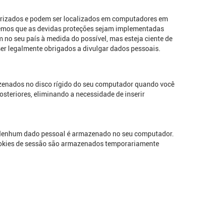
irizados e podem ser localizados em computadores em
caremos que as devidas proteções sejam implementadas
 no seu país à medida do possível, mas esteja ciente de
ser legalmente obrigados a divulgar dados pessoais.
azenados no disco rígido do seu computador quando você
steriores, eliminando a necessidade de inserir
é. Nenhum dado pessoal é armazenado no seu computador.
 cookies de sessão são armazenados temporariamente