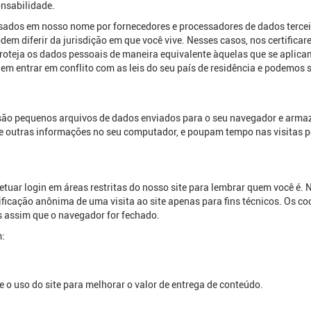
nsabilidade.
ados em nosso nome por fornecedores e processadores de dados terce
podem diferir da jurisdição em que você vive. Nesses casos, nos certifi
roteja os dados pessoais de maneira equivalente àquelas que se aplicam
dem entrar em conflito com as leis do seu país de residência e podemos 
s são pequenos arquivos de dados enviados para o seu navegador e arm
e outras informações no seu computador, e poupam tempo nas visitas po
:
fetuar login em áreas restritas do nosso site para lembrar quem você 
ificação anônima de uma visita ao site apenas para fins técnicos. Os
 assim que o navegador for fechado.
m:
 o uso do site para melhorar o valor de entrega de conteúdo.