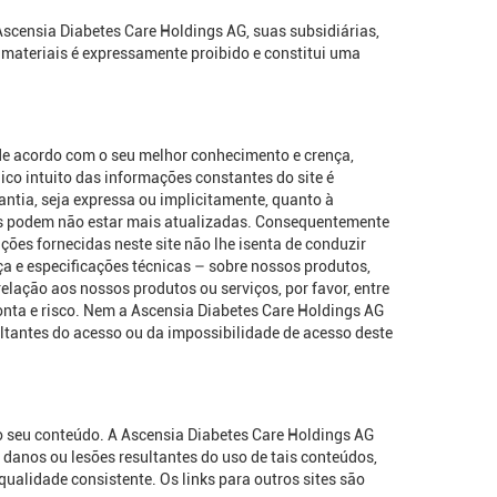
scensia Diabetes Care Holdings AG, suas subsidiárias,
s materiais é expressamente proibido e constitui uma
 de acordo com o seu melhor conhecimento e crença,
ico intuito das informações constantes do site é
ntia, seja expressa ou implicitamente, quanto à
ões podem não estar mais atualizadas. Consequentemente
ões fornecidas neste site não lhe isenta de conduzir
a e especificações técnicas – sobre nossos produtos,
lação aos nossos produtos ou serviços, por favor, entre
onta e risco. Nem a Ascensia Diabetes Care Holdings AG
ltantes do acesso ou da impossibilidade de acesso deste
a o seu conteúdo. A Ascensia Diabetes Care Holdings AG
danos ou lesões resultantes do uso de tais conteúdos,
ualidade consistente. Os links para outros sites são