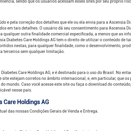
niência, sendo que os usuários acessam esses sites por seu próprio risc
eúdo e pela correção dos detalhes que ele ou ela envia para a Ascensia 
vidos em tais detalhes. O usuário dá seu consentimento para Ascensia 
para qualquer outra finalidade comercial especificada, a menos que as 
sia Diabetes Care Holdings AG tem o direito de utilizar o conteúdo de t
contidos nestas, para qualquer finalidade, como o desenvolvimento, pro
a terceiros sem qualquer limitação.
ia Diabetes Care Holdings AG, e é destinado para o uso do Brasil. No ent
site estejam corretos no âmbito internacional, e, em particular, que o
o mundo. Caso você acesse este site ou faça o download do conteúdo, 
icável nesse pais.
s Care Holdings AG
tual das nossas Condições Gerais de Venda e Entrega.