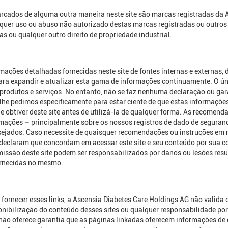
cados de alguma outra maneira neste site são marcas registradas da A
ualquer uso ou abuso não autorizado destas marcas registradas ou outro
das ou qualquer outro direito de propriedade industrial.
ações detalhadas fornecidas neste site de fontes internas e externas,
para expandir e atualizar esta gama de informações continuamente. O ún
produtos e serviços. No entanto, não se faz nenhuma declaração ou gara
s lhe pedimos especificamente para estar ciente de que estas informaç
tiver deste site antes de utilizá-la de qualquer forma. As recomendaç
mações – principalmente sobre os nossos registros de dado de seguranç
sejados. Caso necessite de quaisquer recomendações ou instruções em re
 declaram que concordam em acessar este site e seu conteúdo por sua c
issão deste site podem ser responsabilizados por danos ou lesões resu
fornecidas no mesmo.
 Ao fornecer esses links, a Ascensia Diabetes Care Holdings AG não valid
ibilização do conteúdo desses sites ou qualquer responsabilidade por 
ão oferece garantia que as páginas linkadas oferecem informações de q